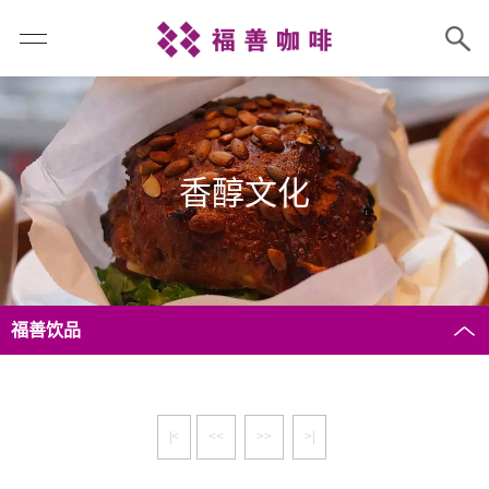
香醇文化
福善饮品
|<
<<
>>
>|